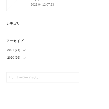
2021.04.12 07:23
カテゴリ
アーカイブ
2021
(
74
)
2020
(
96
(
12
)
)
(
23
)
(
9
)
(
24
)
(
6
)
(
15
)
(
18
)
(
30
)
(
30
)
(
3
)