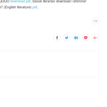
QUIJO
download pdf
, Ebook librarian download i shimmer
 (English literature)
pdf
,