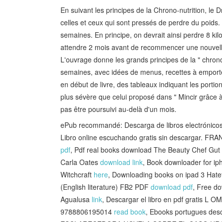
En suivant les principes de la Chrono-nutrition, le
celles et ceux qui sont pressés de perdre du poids. I
semaines. En principe, on devrait ainsi perdre 8 ki
attendre 2 mois avant de recommencer une nouvell
L'ouvrage donne les grands principes de la " chron
semaines, avec idées de menus, recettes à emporter
en début de livre, des tableaux indiquant les portio
plus sévère que celui proposé dans " Mincir grâce à 
pas être poursuivi au-delà d'un mois.
ePub recommandé: Descarga de libros electró
Libro online escuchando gratis sin descargar. 
pdf
, Pdf real books download The Beauty Chef Gut
Carla Oates
download link
, Book downloader for ip
Witchcraft
here
, Downloading books on ipad 3 Hatef
(English literature) FB2 PDF
download pdf
, Free d
Agualusa
link
, Descargar el libro en pdf gratis
9788806195014
read book
, Ebooks portugues d