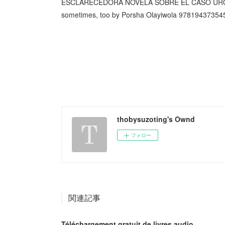
ESCLARECEDORA NOVELA SOBRE EL CASO UR
sometimes, too by Porsha Olayiwola 9781943735457
thobysuzoting's Ownd
フォロー
関連記事
Téléchargement gratuit de livres audio