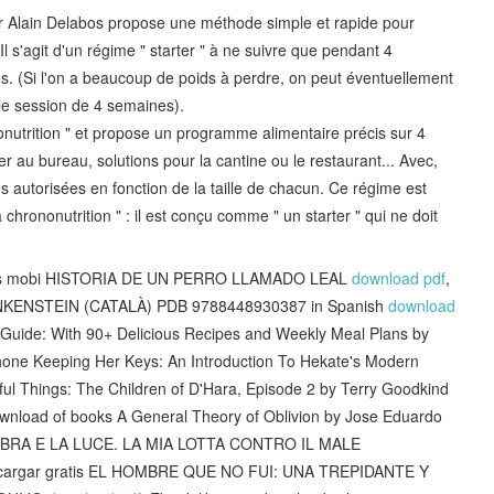
 Dr Alain Delabos propose une méthode simple et rapide pour
l s'agit d'un régime " starter " à ne suivre que pendant 4
los. (Si l'on a beaucoup de poids à perdre, on peut éventuellement
e session de 4 semaines).
onutrition " et propose un programme alimentaire précis sur 4
 au bureau, solutions pour la cantine ou le restaurant... Avec,
ns autorisées en fonction de la taille de chacun. Ce régime est
chrononutrition " : il est conçu comme " un starter " qui ne doit
nicos mobi HISTORIA DE UN PERRO LLAMADO LEAL
download pdf
,
FRANKENSTEIN (CATALÀ) PDB 9788448930387 in Spanish
download
 Guide: With 90+ Delicious Recipes and Weekly Meal Plans by
hone Keeping Her Keys: An Introduction To Hekate's Modern
ul Things: The Children of D'Hara, Episode 2 by Terry Goodkind
ownload of books A General Theory of Oblivion by Jose Eduardo
 L OMBRA E LA LUCE. LA MIA LOTTA CONTRO IL MALE
escargar gratis EL HOMBRE QUE NO FUI: UNA TREPIDANTE Y